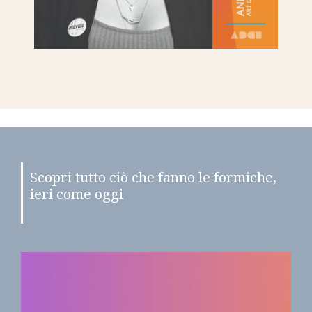
Scopri tutto ciò che fanno le formiche,
ieri come oggi