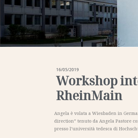
16/05/2019
Workshop int
RheinMain
Angela è volata a Wiesbaden in Germani
direction” tenuto da Angela Pastore c
presso l’università tedesca di Hochsc