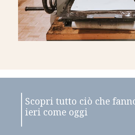
Scopri tutto ciò che fann
ieri come oggi