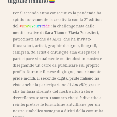
digitale italiano
Per il secondo anno consecutivo la pandemia ha
spinto nuovamente la creatività con la 2° edition
del
#
D
r
a
w
Y
o
u
r
P
r
i
d
e
: la challenge nata dalle
menti creative di
Sara Tiano
e
Flavia Forestieri
,
patrocinata anche da ADCI, che ha invitato
illustratori, artisti, graphic designer, fotografi,
calligrafi, 3d artist e chiunque ama disegnare a
partecipare virtualmente mettendosi in mostra e
disegnando un carro da pubblicare sul proprio
profilo. Durante il mese di giugno, notoriamente
pride month
, il
secondo digital pride italiano
ha
visto anche la partecipazione di
Antville
, grazie
alla fantasia sfrenata del nostro illustratore
d’eccellenza
Marco Tammaro
che si è divertito a
reinterpretare le formichine antvilliane per un
nostro simbolico sostegno a diritti della comunità