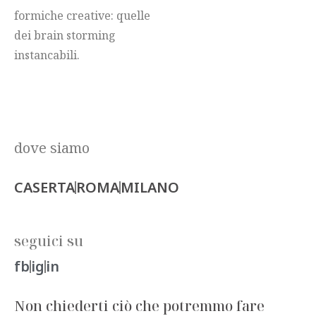
formiche creative: quelle
dei brain storming
instancabili.
dove siamo
CASERTA
ROMA
MILANO
seguici su
fb
ig
in
Non chiederti ciò che potremmo fare